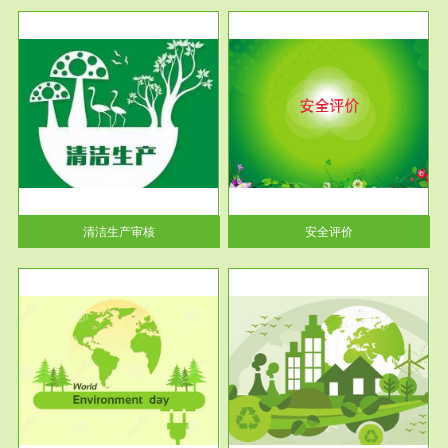
服务范围
安全评价
生产
安全评价安全评价目的是查找、
暂行
分析和预测工程、系统、生产经
营活...
清洁生产审核
安全评价
服务范围
VOCs在线监测
目环
根据《重点区域大气污染防
要辅
治“十二五”规划》有机废气净化