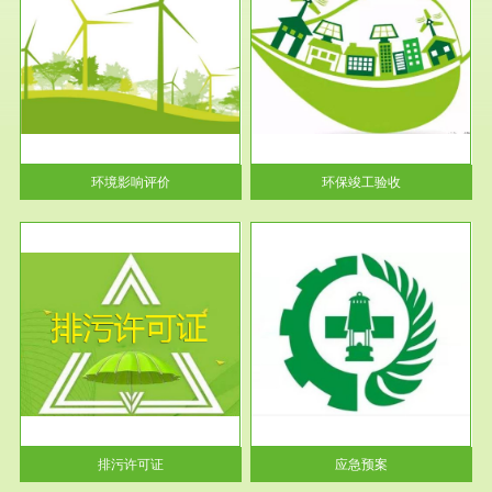
服务范围
环保竣工验收
护
根据《建设项目环境保护管理条
利
例》第十七条 编制环境影响报
告书、...
环境影响评价
环保竣工验收
服务范围
应急预案
许可
根据《中华人民共和国环境保护
环境
法》第十九条 企业事业单位应
当按照...
排污许可证
应急预案