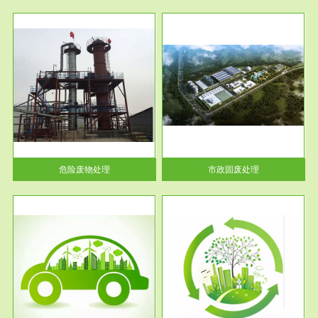
服务范围
市政固废处理
人民
蔚蓝生态环境科技所从事的市政
》的
废物处理业务包括市政废物的处
理处...
危险废物处理
市政固废处理
服务范围
与评
工作场所职业危害现状评价
【现状评价意义】：具体因素---