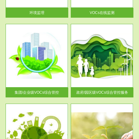
率达...
环境监理
VOCs在线监测
服务范围
控
政府/园区级VOCs综合管控服务
找到
根据《石化行业挥发性有机物综
排放
合整治方案》文件要求，到2017
年，全...
集团/企业级VOCs综合管控
政府/园区级VOCs综合管控服务
服务范围