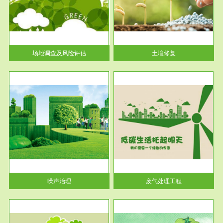
土壤修复
关停
或者
场地调查及风险评估
土壤修复
服务范围
废气处理工程
噪声治理
废气处理工程