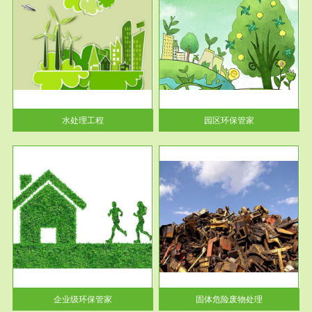
服务范围
园区环保管家
2016 年 4 月，环保部下发《关
于积极发挥环境保护作用促进供
给侧结...
水处理工程
园区环保管家
服务范围
固体危险废物处理
法情
固体废物解释：固体废物是指人
性及
们在生产建设、日常生活和其他
活动中...
企业级环保管家
固体危险废物处理