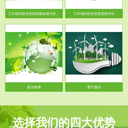
解工
-通过质谱分析等多种手段明确
与浓
工作场...
工作场所职业危害因素检测与评价...
工作场所职业危害现状评价
服务范围
废气测试
工厂
检测范围工业废气检测包括有机
水、
废气和无机废气。有机废气主要
包括...
废水检测
废气测试
选择我们的四大优势