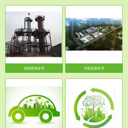
服务范围
市政固废处理
人民
蔚蓝生态环境科技所从事的市政
》的
废物处理业务包括市政废物的处
理处...
危险废物处理
市政固废处理
服务范围
与评
工作场所职业危害现状评价
【现状评价意义】：具体因素---