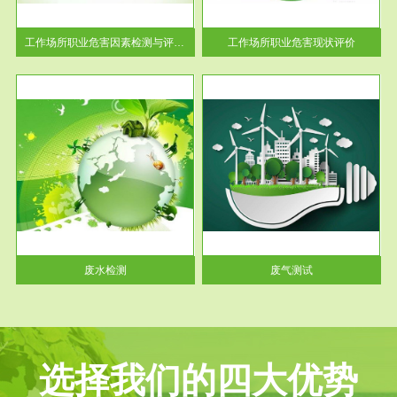
解工
-通过质谱分析等多种手段明确
与浓
工作场...
工作场所职业危害因素检测与评价...
工作场所职业危害现状评价
服务范围
废气测试
工厂
检测范围工业废气检测包括有机
水、
废气和无机废气。有机废气主要
包括...
废水检测
废气测试
选择我们的四大优势