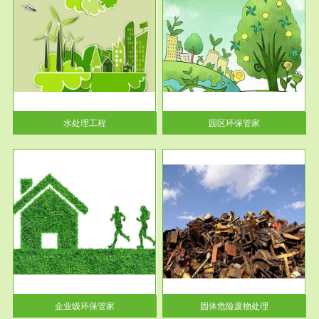
服务范围
园区环保管家
2016 年 4 月，环保部下发《关
于积极发挥环境保护作用促进供
给侧结...
水处理工程
园区环保管家
服务范围
固体危险废物处理
法情
固体废物解释：固体废物是指人
性及
们在生产建设、日常生活和其他
活动中...
企业级环保管家
固体危险废物处理