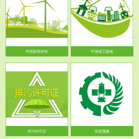
服务范围
环保竣工验收
护
根据《建设项目环境保护管理条
利
例》第十七条 编制环境影响报
告书、...
环境影响评价
环保竣工验收
服务范围
应急预案
许可
根据《中华人民共和国环境保护
环境
法》第十九条 企业事业单位应
当按照...
排污许可证
应急预案