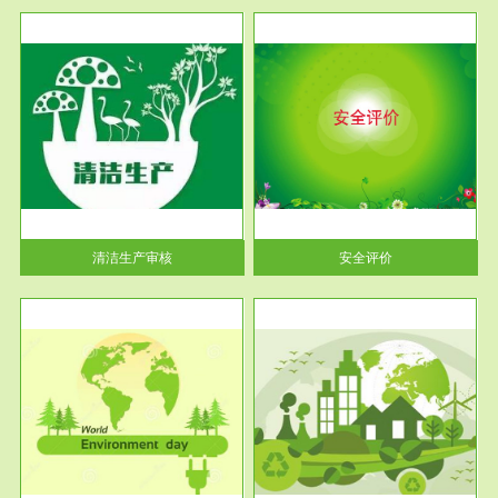
服务范围
安全评价
生产
安全评价安全评价目的是查找、
暂行
分析和预测工程、系统、生产经
营活...
清洁生产审核
安全评价
服务范围
VOCs在线监测
目环
根据《重点区域大气污染防
要辅
治“十二五”规划》有机废气净化