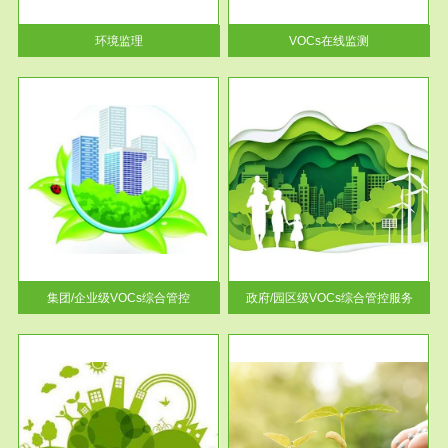
率达...
环境监理
VOCs在线监测
服务范围
控
政府/园区级VOCs综合管控服务
找到
根据《石化行业挥发性有机物综
排放
合整治方案》文件要求，到2017
年，全...
集团/企业级VOCs综合管控
政府/园区级VOCs综合管控服务
服务范围