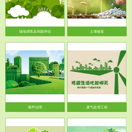
土壤修复
关停
或者
场地调查及风险评估
土壤修复
服务范围
废气处理工程
噪声治理
废气处理工程