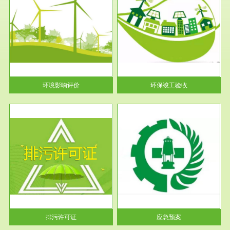
服务范围
环保竣工验收
护
根据《建设项目环境保护管理条
利
例》第十七条 编制环境影响报
告书、...
环境影响评价
环保竣工验收
服务范围
应急预案
许可
根据《中华人民共和国环境保护
环境
法》第十九条 企业事业单位应
当按照...
排污许可证
应急预案