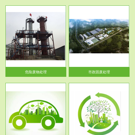
服务范围
市政固废处理
人民
蔚蓝生态环境科技所从事的市政
》的
废物处理业务包括市政废物的处
理处...
危险废物处理
市政固废处理
服务范围
与评
工作场所职业危害现状评价
【现状评价意义】：具体因素---