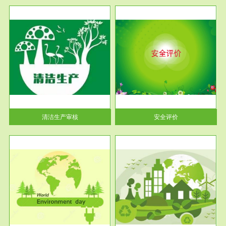
服务范围
安全评价
生产
安全评价安全评价目的是查找、
暂行
分析和预测工程、系统、生产经
营活...
清洁生产审核
安全评价
服务范围
VOCs在线监测
目环
根据《重点区域大气污染防
要辅
治“十二五”规划》有机废气净化