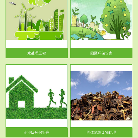
服务范围
园区环保管家
2016 年 4 月，环保部下发《关
于积极发挥环境保护作用促进供
给侧结...
水处理工程
园区环保管家
服务范围
固体危险废物处理
法情
固体废物解释：固体废物是指人
性及
们在生产建设、日常生活和其他
活动中...
企业级环保管家
固体危险废物处理