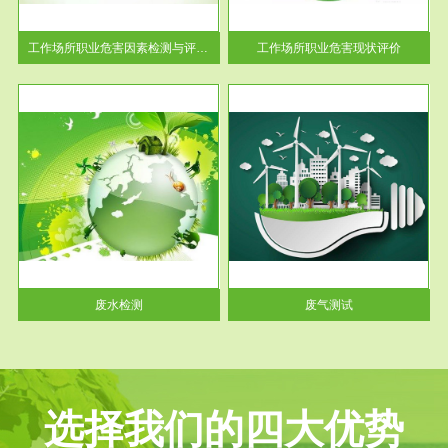
解工
-通过质谱分析等多种手段明确
与浓
工作场...
工作场所职业危害因素检测与评价...
工作场所职业危害现状评价
服务范围
废气测试
工厂
检测范围工业废气检测包括有机
水、
废气和无机废气。有机废气主要
包括...
废水检测
废气测试
选择我们的四大优势