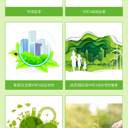
率达...
环境监理
VOCs在线监测
服务范围
控
政府/园区级VOCs综合管控服务
找到
根据《石化行业挥发性有机物综
排放
合整治方案》文件要求，到2017
年，全...
集团/企业级VOCs综合管控
政府/园区级VOCs综合管控服务
服务范围